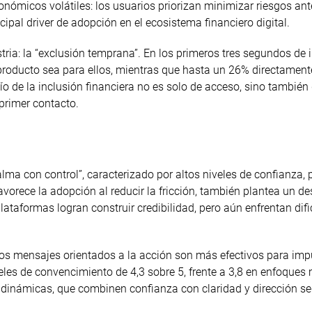
nómicos volátiles: los usuarios priorizan minimizar riesgos an
ipal driver de adopción en el ecosistema financiero digital.
tria: la “exclusión temprana”. En los primeros tres segundos de 
producto sea para ellos, mientras que hasta un 26% directament
ío de la inclusión financiera no es solo de acceso, sino también
primer contacto.
alma con control”, caracterizado por altos niveles de confianza,
vorece la adopción al reducir la fricción, también plantea un des
plataformas logran construir credibilidad, pero aún enfrentan dif
os mensajes orientados a la acción son más efectivos para impu
les de convencimiento de 4,3 sobre 5, frente a 3,8 en enfoques
s dinámicas, que combinen confianza con claridad y dirección se