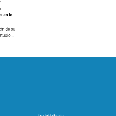
4
s
s en la
ión de su
tudio...
Una Iniciativa de: