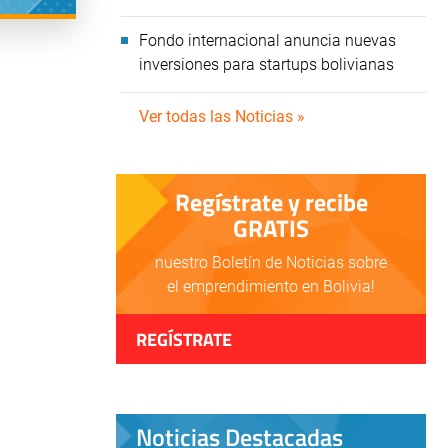
Fondo internacional anuncia nuevas
inversiones para startups bolivianas
Ver todas las Noticias »
Regístrate y recibe
GRATIS
nuestro Boletín de Noticias sobre
el emprendimiento en Bolivia!
REGÍSTRATE
Noticias Destacadas