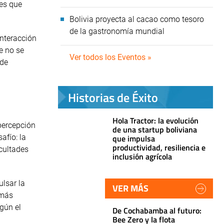
tes que
Bolivia proyecta al cacao como tesoro
de la gastronomía mundial
interacción
e no se
Ver todos los Eventos »
 de
Historias de Éxito
Hola Tractor: la evolución
 percepción
de una startup boliviana
que impulsa
afío: la
productividad, resiliencia e
icultades
inclusión agrícola
lsar la
VER MÁS
 más
gún el
De Cochabamba al futuro:
Bee Zero y la flota