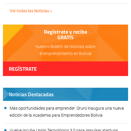
Ver todas las Noticias »
Regístrate y recibe
GRATIS
nuestro Boletín de Noticias sobre
el emprendimiento en Bolivia!
REGÍSTRATE
Noticias Destacadas
Más oportunidades para emprender: Oruro inaugura una nueva
edición de la Academia para Emprendedores Bolivia
Vuelve Incuba Unión Tecnológico 3.0 para impulsar startups