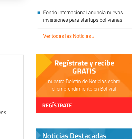
Fondo internacional anuncia nuevas
inversiones para startups bolivianas
Ver todas las Noticias »
Regístrate y recibe
GRATIS
nuestro Boletín de Noticias sobre
el emprendimiento en Bolivia!
REGÍSTRATE
ens
Noticias Destacadas