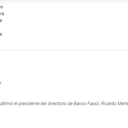
os
ara
de
de
r
firmó el presidente del directorio de Banco Fassil, Ricardo Mert