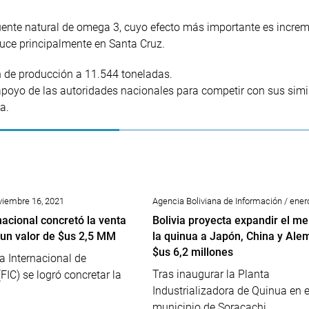
uente natural de omega 3, cuyo efecto más importante es increm
oduce principalmente en Santa Cruz.
en de producción a 11.544 toneladas.
 apoyo de las autoridades nacionales para competir con sus simi
a.
viembre 16, 2021
Agencia Boliviana de Información / ener
nacional concretó la venta
Bolivia proyecta expandir el m
 un valor de $us 2,5 MM
la quinua a Japón, China y Ale
$us 6,2 millones
ia Internacional de
Tras inaugurar la Planta
IC) se logró concretar la
Industrializadora de Quinua en e
municipio de Soracachi,...