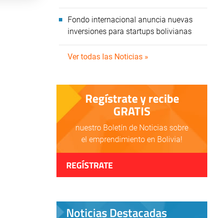
Fondo internacional anuncia nuevas
inversiones para startups bolivianas
Ver todas las Noticias »
Regístrate y recibe
GRATIS
nuestro Boletín de Noticias sobre
el emprendimiento en Bolivia!
REGÍSTRATE
Noticias Destacadas