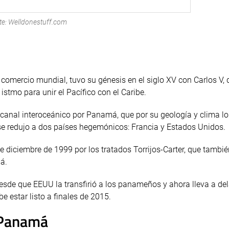
te: Welldonestuff.com
el comercio mundial, tuvo su génesis en el siglo XV con Carlos V, 
istmo para unir el Pacífico con el Caribe.
na canal interoceánico por Panamá, que por su geología y clima l
al, se redujo a dos países hegemónicos: Francia y Estados Unidos.
 diciembre de 1999 por los tratados Torrijos-Carter, que tambié
á.
esde que EEUU la transfirió a los panameños y ahora lleva a de
 estar listo a finales de 2015.
e Panamá