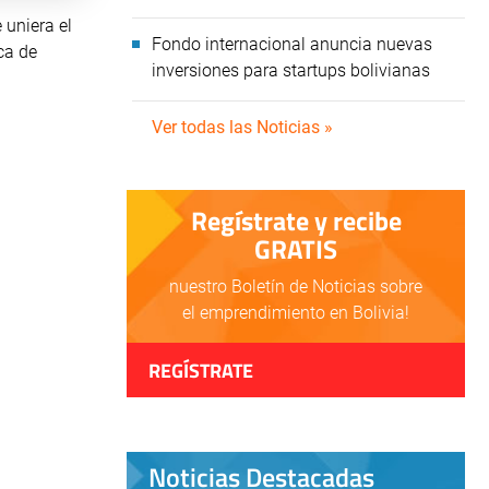
 uniera el
Fondo internacional anuncia nuevas
ca de
inversiones para startups bolivianas
Ver todas las Noticias »
Regístrate y recibe
GRATIS
nuestro Boletín de Noticias sobre
el emprendimiento en Bolivia!
REGÍSTRATE
Noticias Destacadas