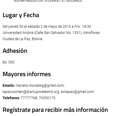
women-edition-0415-tickets-15759336600
Lugar y Fecha
Del jueves 30 al sábado 2 de mayo de 2015 a hrs. 18:30
Universidad Andina (Calle San Salvador No. 1351), Miraflores
Ciudad de La Paz, Bolivia
Adhesión
Bs. 300
Mayores informes
Emails:
marieta.moralesg@gmail.com
,
lapazwomen@startupweekend.org
,
swlapaz@gmail.com
Telefonos
: 77777768, 70550175
Regístrate para recibir más información