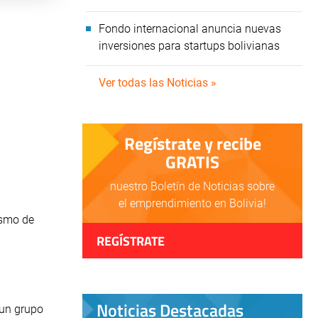
Fondo internacional anuncia nuevas
inversiones para startups bolivianas
Ver todas las Noticias »
Regístrate y recibe
GRATIS
nuestro Boletín de Noticias sobre
el emprendimiento en Bolivia!
ismo de
REGÍSTRATE
Noticias Destacadas
 un grupo