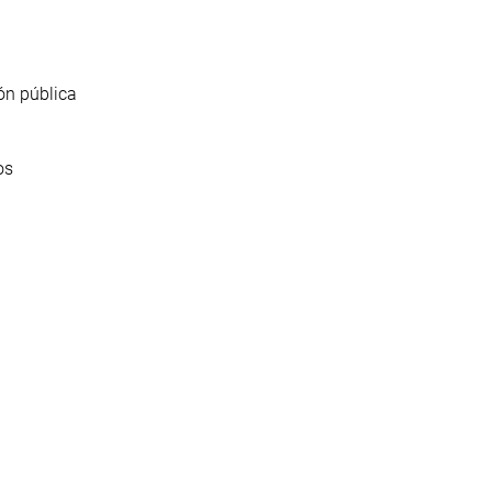
ión pública
os