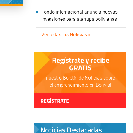
Fondo internacional anuncia nuevas
inversiones para startups bolivianas
Ver todas las Noticias »
Regístrate y recibe
GRATIS
nuestro Boletín de Noticias sobre
el emprendimiento en Bolivia!
REGÍSTRATE
Noticias Destacadas