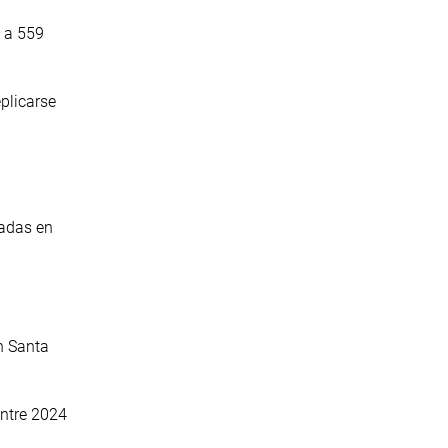
3 a 559
plicarse
radas en
n Santa
entre 2024