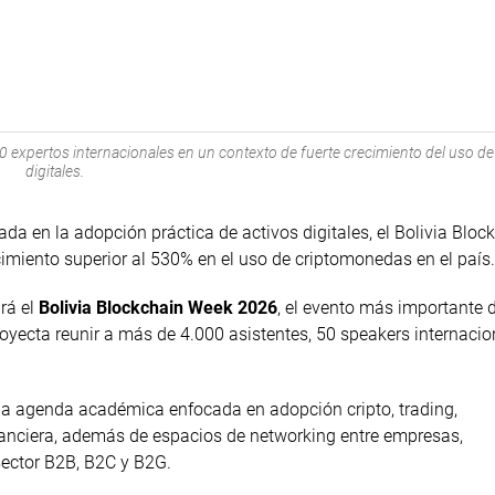
0 expertos internacionales en un contexto de fuerte crecimiento del uso de
digitales.
a en la adopción práctica de activos digitales, el Bolivia Bloc
imiento superior al 530% en el uso de criptomonedas en el país.
ará el
Bolivia Blockchain Week 2026
, el evento más importante 
oyecta reunir a más de 4.000 asistentes, 50 speakers internacio
 una agenda académica enfocada en adopción cripto, trading,
inanciera, además de espacios de networking entre empresas,
sector B2B, B2C y B2G.