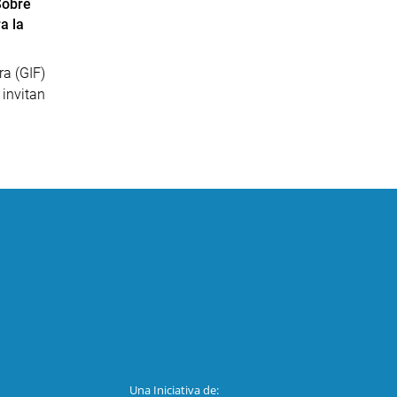
Sobre
a la
ra (GIF)
invitan
Una Iniciativa de: