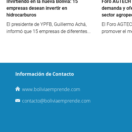
Invirtiendo en la nueva Bolivia: 15
Foro AGTECH B
empresas desean invertir en
demanda y ofe
hidrocarburos
sector agrope
El presidente de YPFB, Guillermo Achá,
El Foro AGTECH
informó que 15 empresas de diferentes...
promover el me
Información de Contacto
www.boliviaemprende.com
contacto@boliviaemprende.com