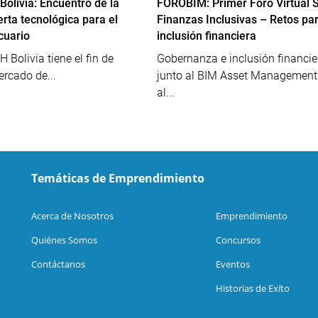
olivia: Encuentro de la
FOROBIM: Primer Foro Virtual 
rta tecnológica para el
Finanzas Inclusivas – Retos par
cuario
inclusión financiera
 Bolivia tiene el fin de
Gobernanza e inclusión financie
rcado de...
junto al BIM Asset Management 
al...
Temáticas de Emprendimiento
Acerca de Nosotros
Emprendimiento
Quiénes Somos
Concursos
Contáctanos
Eventos
Historias de Exíto