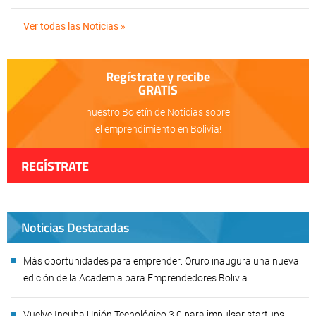
Ver todas las Noticias »
Regístrate y recibe
GRATIS
nuestro Boletín de Noticias sobre
el emprendimiento en Bolivia!
REGÍSTRATE
Noticias Destacadas
Más oportunidades para emprender: Oruro inaugura una nueva
edición de la Academia para Emprendedores Bolivia
Vuelve Incuba Unión Tecnológico 3.0 para impulsar startups