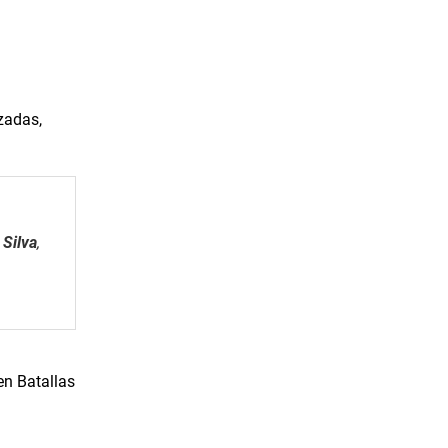
zadas,
 Silva
,
en Batallas