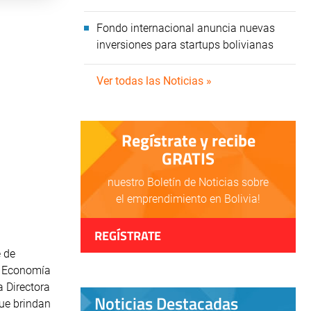
Fondo internacional anuncia nuevas
inversiones para startups bolivianas
Ver todas las Noticias »
Regístrate y recibe
GRATIS
nuestro Boletín de Noticias sobre
el emprendimiento en Bolivia!
REGÍSTRATE
e de
de Economía
a Directora
Noticias Destacadas
que brindan