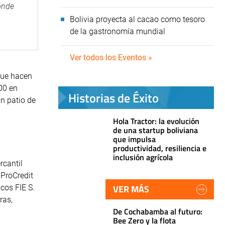
onde
Bolivia proyecta al cacao como tesoro
de la gastronomía mundial
Ver todos los Eventos »
 que hacen
00 en
Historias de Éxito
un patio de
Hola Tractor: la evolución
de una startup boliviana
que impulsa
productividad, resiliencia e
inclusión agrícola
rcantil
 ProCredit
VER MÁS
cos FIE S.
ras,
De Cochabamba al futuro:
Bee Zero y la flota