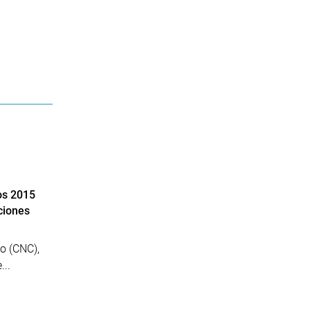
os 2015
ciones
o (CNC),
...