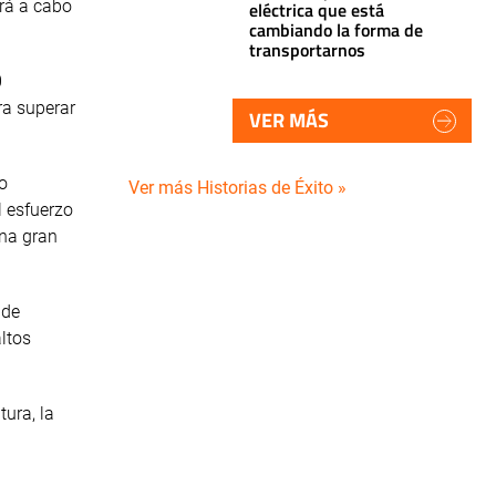
ará a cabo
eléctrica que está
cambiando la forma de
transportarnos
0
ra superar
VER MÁS
o
Ver más Historias de Éxito »
l esfuerzo
una gran
 de
ltos
tura, la