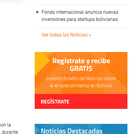
Fondo internacional anuncia nuevas
inversiones para startups bolivianas
Ver todas las Noticias »
Regístrate y recibe
GRATIS
nuestro Boletín de Noticias sobre
el emprendimiento en Bolivia!
REGÍSTRATE
con la
Noticias Destacadas
, durante