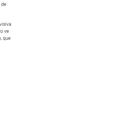
 de
visiva
no ve
n, que