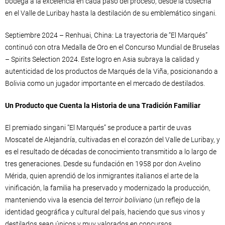
bodega a la excelencia en cada paso del proceso, desde la cosecha
en el Valle de Luribay hasta la destilación de su emblemático singani.
Septiembre 2024 – Renhuai, China: La trayectoria de “El Marqués”
continuó con otra Medalla de Oro en el Concurso Mundial de Bruselas
– Spirits Selection 2024. Este logro en Asia subraya la calidad y
autenticidad de los productos de Marqués de la Viña, posicionando a
Bolivia como un jugador importante en el mercado de destilados.
Un Producto que Cuenta la Historia de una Tradición Familiar
El premiado singani “El Marqués” se produce a partir de uvas
Moscatel de Alejandría, cultivadas en el corazón del Valle de Luribay, y
es el resultado de décadas de conocimiento transmitido a lo largo de
tres generaciones. Desde su fundación en 1958 por don Avelino
Mérida, quien aprendió de los inmigrantes italianos el arte de la
vinificación, la familia ha preservado y modernizado la producción,
manteniendo viva la esencia del
terroir boliviano
(un reflejo de la
identidad geográfica y cultural del país, haciendo que sus vinos y
destilados sean únicos y muy valorados en concursos