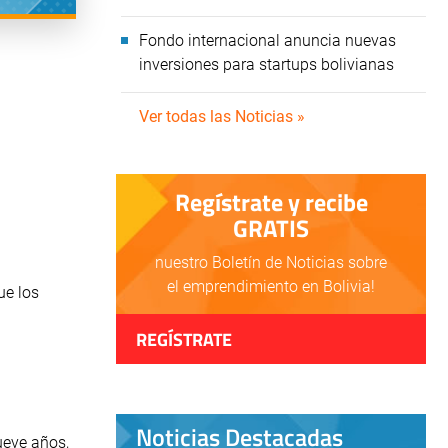
Fondo internacional anuncia nuevas
inversiones para startups bolivianas
Ver todas las Noticias »
Regístrate y recibe
GRATIS
nuestro Boletín de Noticias sobre
el emprendimiento en Bolivia!
ue los
REGÍSTRATE
Noticias Destacadas
ueve años,