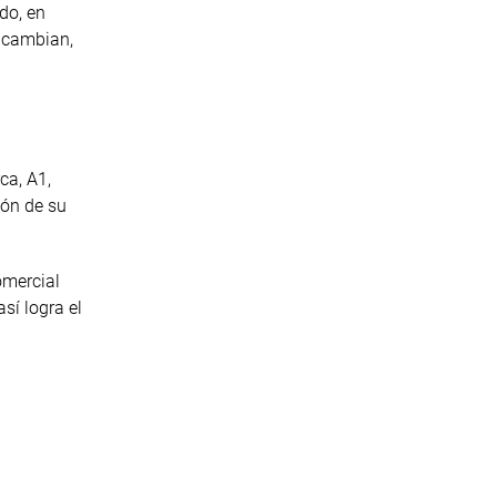
do, en
s cambian,
ca, A1,
ión de su
omercial
sí logra el