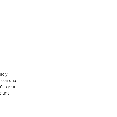
lo y
e con una
ños y sin
de una