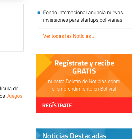
Fondo internacional anuncia nuevas
inversiones para startups bolivianas
Ver todas las Noticias »
Regístrate y recibe
GRATIS
nuestro Boletín de Noticias sobre
lícula de
el emprendimiento en Bolivia!
los
Juegos
REGÍSTRATE
Noticias Destacadas