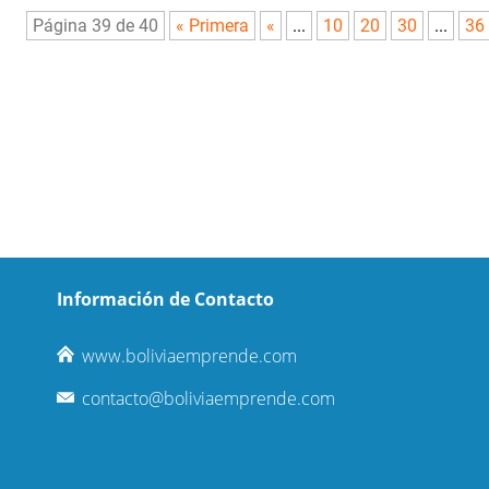
Página 39 de 40
« Primera
«
...
10
20
30
...
36
Información de Contacto
www.boliviaemprende.com
contacto@boliviaemprende.com