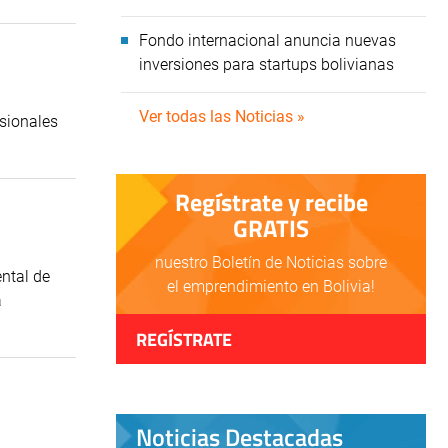
Fondo internacional anuncia nuevas
inversiones para startups bolivianas
Ver todas las Noticias »
esionales
Regístrate y recibe
GRATIS
nuestro Boletín de Noticias sobre
ental de
el emprendimiento en Bolivia!
a
REGÍSTRATE
Noticias Destacadas