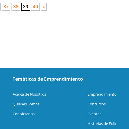
37
38
39
40
»
Temáticas de Emprendimiento
Acerca de Nosotros
Emprendimiento
Quiénes Somos
Concursos
Contáctanos
Eventos
Historias de Exíto