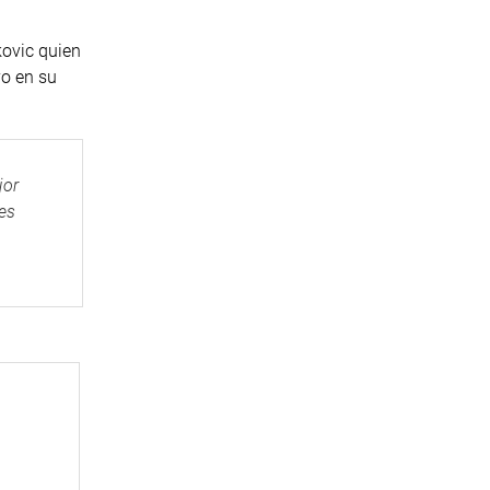
kovic quien
vo en su
jor
es