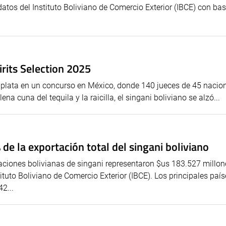
tos del Instituto Boliviano de Comercio Exterior (IBCE) con base
pirits Selection 2025
de plata en un concurso en México, donde 140 jueces de 45 nacio
a cuna del tequila y la raicilla, el singani boliviano se alzó...
de la exportación total del singani boliviano
taciones bolivianas de singani representaron $us 183.527 millon
ituto Boliviano de Comercio Exterior (IBCE). Los principales paí
2...