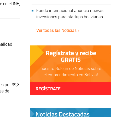
 en el INE,
Fondo internacional anuncia nuevas
inversiones para startups bolivianas
Ver todas las Noticias »
nalidad
Regístrate y recibe
GRATIS
nuestro Boletín de Noticias sobre
el emprendimiento en Bolivia!
es por 39,3
REGÍSTRATE
ses de
Noticias Destacadas