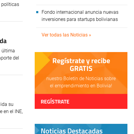
políticas
Fondo internacional anuncia nuevas
inversiones para startups bolivianas
Ver todas las Noticias »
ada
 última
aporte del
Regístrate y recibe
GRATIS
nuestro Boletín de Noticias sobre
el emprendimiento en Bolivia!
REGÍSTRATE
lida su
 en el INE,
Noticias Destacadas