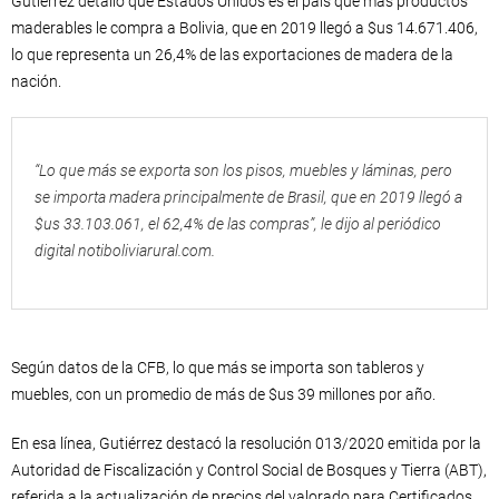
Gutiérrez detalló que Estados Unidos es el país que más productos
maderables le compra a Bolivia, que en 2019 llegó a $us 14.671.406,
lo que representa un 26,4% de las exportaciones de madera de la
nación.
“Lo que más se exporta son los pisos, muebles y láminas, pero
se importa madera principalmente de Brasil, que en 2019 llegó a
$us 33.103.061, el 62,4% de las compras”, le dijo al periódico
digital notiboliviarural.com.
Según datos de la CFB, lo que más se importa son tableros y
muebles, con un promedio de más de $us 39 millones por año.
En esa línea, Gutiérrez destacó la resolución 013/2020 emitida por la
Autoridad de Fiscalización y Control Social de Bosques y Tierra (ABT),
referida a la actualización de precios del valorado para Certificados