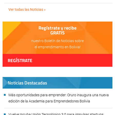
Ver todas las Noticias »
Regístrate y recibe
GRATIS
nuestro Boletín de Noticias sobre
el emprendimiento en Bolivia!
REGÍSTRATE
Noticias Destacadas
Más oportunidades para emprender: Oruro inaugura una nueva
edición de la Academia para Emprendedores Bolivia
Vuelve Incuba Unión Tecnológico 3.0 para impulsar startups