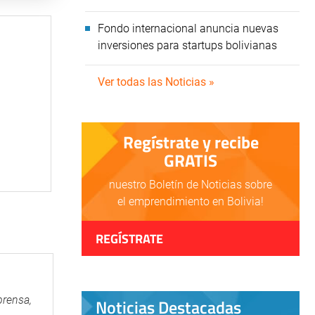
Fondo internacional anuncia nuevas
inversiones para startups bolivianas
Ver todas las Noticias »
Regístrate y recibe
GRATIS
nuestro Boletín de Noticias sobre
el emprendimiento en Bolivia!
REGÍSTRATE
prensa,
Noticias Destacadas