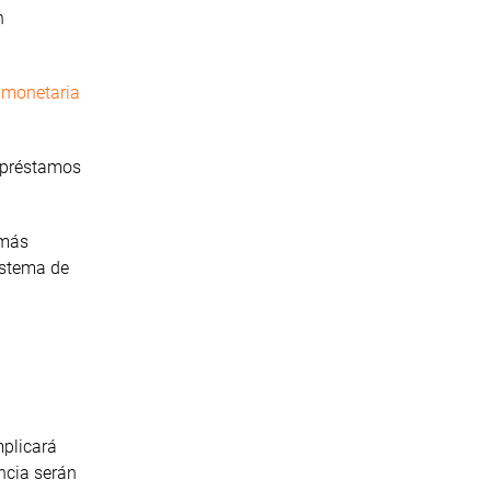
n
a monetaria
s préstamos
 más
sistema de
mplicará
ncia serán