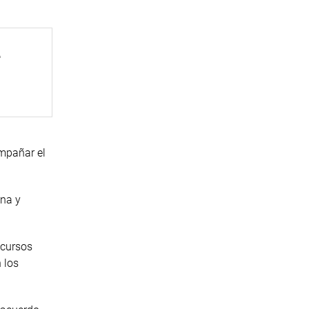
e
ompañar el
ana y
ecursos
 los