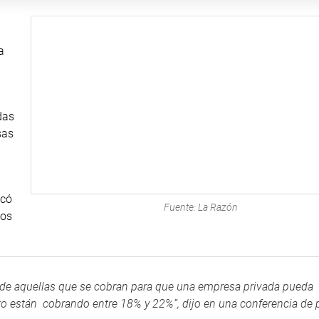
a
das
sas
icó
Fuente: La Razón
tos
 de aquellas que se cobran para que una empresa privada pueda
o están cobrando entre 18% y 22%”, dijo en una conferencia de 