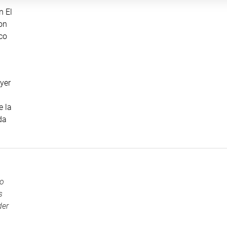
n El
on
co
yer
e la
da
ho
s
der