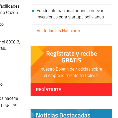
facilidades
Fondo internacional anuncia nuevas
rio Cazón.
inversiones para startups bolivianas
co,
Ver todas las Noticias »
 el 8000-3,
tas,
Regístrate y recibe
GRATIS
nuestro Boletín de Noticias sobre
el emprendimiento en Bolivia!
io.
REGÍSTRATE
os hacerle
a pagar su
Noticias Destacadas