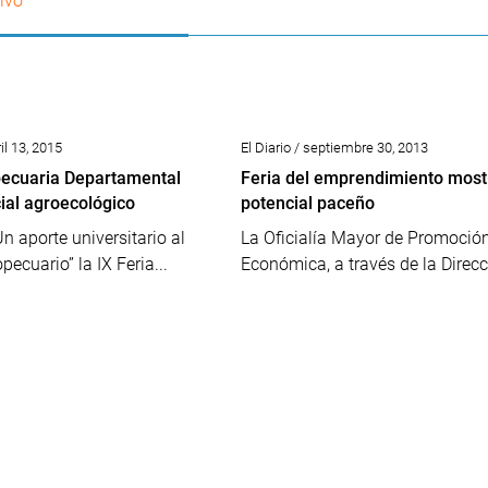
ivo
il 13, 2015
El Diario / septiembre 30, 2013
pecuaria Departamental
Feria del emprendimiento most
ial agroecológico
potencial paceño
n aporte universitario al
La Oficialía Mayor de Promoció
pecuario” la IX Feria...
Económica, a través de la Direcci