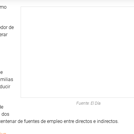
como
edor de
erar
de
amilias
ducir
Fuente: El Día
de
n dos
entenar de fuentes de empleo entre directos e indirectos.