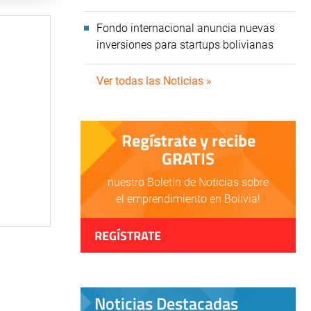
Fondo internacional anuncia nuevas
inversiones para startups bolivianas
Ver todas las Noticias »
Regístrate y recibe
GRATIS
nuestro Boletín de Noticias sobre
el emprendimiento en Bolivia!
REGÍSTRATE
Noticias Destacadas