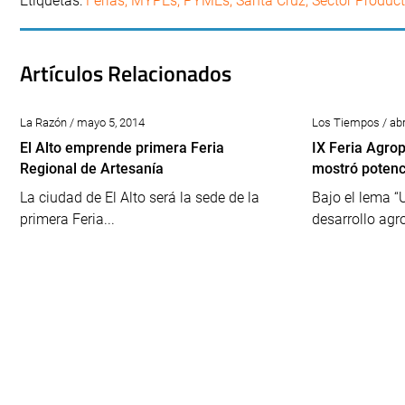
Etiquetas:
Ferias
,
MYPEs
,
PYMEs
,
Santa Cruz
,
Sector Product
Artículos Relacionados
La Razón / mayo 5, 2014
Los Tiempos / abr
El Alto emprende primera Feria
IX Feria Agro
Regional de Artesanía
mostró potenc
La ciudad de El Alto será la sede de la
Bajo el lema “U
primera Feria...
desarrollo agro