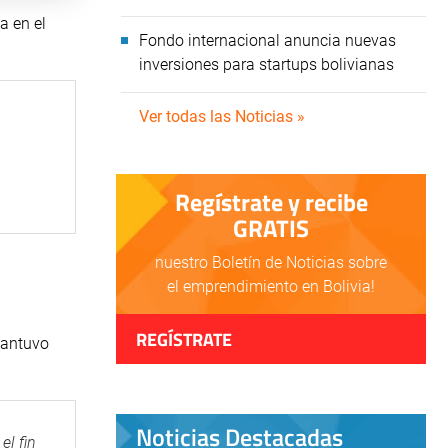
a en el
Fondo internacional anuncia nuevas
inversiones para startups bolivianas
Ver todas las Noticias »
Regístrate y recibe
GRATIS
nuestro Boletín de Noticias sobre
el emprendimiento en Bolivia!
REGÍSTRATE
mantuvo
Noticias Destacadas
el fin