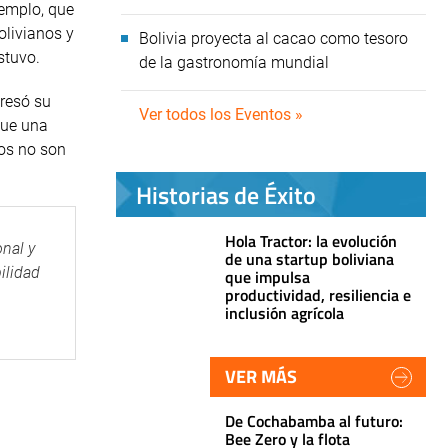
jemplo, que
olivianos y
Bolivia proyecta al cacao como tesoro
stuvo.
de la gastronomía mundial
presó su
Ver todos los Eventos »
que una
tos no son
Historias de Éxito
Hola Tractor: la evolución
onal y
de una startup boliviana
bilidad
que impulsa
productividad, resiliencia e
inclusión agrícola
VER MÁS
De Cochabamba al futuro:
Bee Zero y la flota