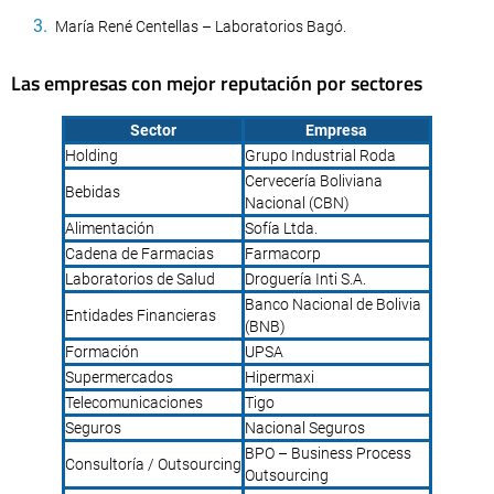
María René Centellas – Laboratorios Bagó.
Las empresas con mejor reputación por sectores
Sector
Empresa
Holding
Grupo Industrial Roda
Cervecería Boliviana
Bebidas
Nacional (CBN)
Alimentación
Sofía Ltda.
Cadena de Farmacias
Farmacorp
Laboratorios de Salud
Droguería Inti S.A.
Banco Nacional de Bolivia
Entidades Financieras
(BNB)
Formación
UPSA
Supermercados
Hipermaxi
Telecomunicaciones
Tigo
Seguros
Nacional Seguros
BPO – Business Process
Consultoría / Outsourcing
Outsourcing