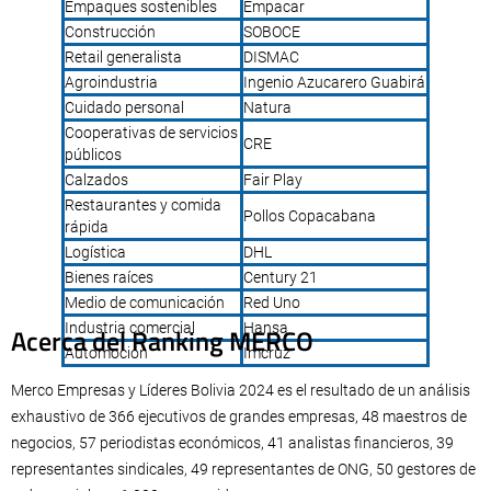
Empaques sostenibles
Empacar
Construcción
SOBOCE
Retail generalista
DISMAC
Agroindustria
Ingenio Azucarero Guabirá
Cuidado personal
Natura
Cooperativas de servicios
CRE
públicos
Calzados
Fair Play
Restaurantes y comida
Pollos Copacabana
rápida
Logística
DHL
Bienes raíces
Century 21
Medio de comunicación
Red Uno
Industria comercial
Hansa
Acerca del Ranking MERCO
Automoción
Imcruz
Merco Empresas y Líderes Bolivia 2024 es el resultado de un análisis
exhaustivo de 366 ejecutivos de grandes empresas, 48 maestros de
negocios, 57 periodistas económicos, 41 analistas financieros, 39
representantes sindicales, 49 representantes de ONG, 50 gestores de