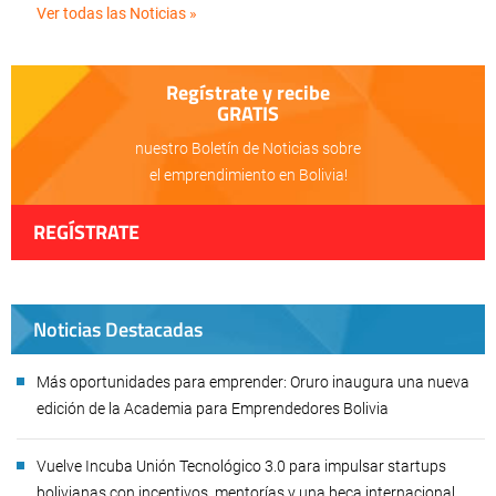
Ver todas las Noticias »
Regístrate y recibe
GRATIS
nuestro Boletín de Noticias sobre
el emprendimiento en Bolivia!
REGÍSTRATE
Noticias Destacadas
Más oportunidades para emprender: Oruro inaugura una nueva
edición de la Academia para Emprendedores Bolivia
Vuelve Incuba Unión Tecnológico 3.0 para impulsar startups
bolivianas con incentivos, mentorías y una beca internacional