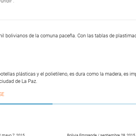
fundir”.
mil bolivianos de la comuna paceña. Con las tablas de plastima
botellas plásticas y el polietileno, es dura como la madera, es 
 ciudad de La Paz.
SE
/ mayo 7, 2015
Bolivia Emprende / septiembre 28, 2015