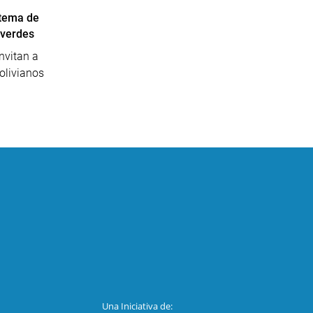
 tema de
 verdes
nvitan a
olivianos
Una Iniciativa de: