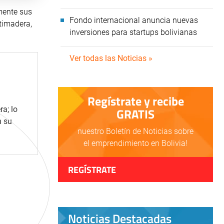
lmente sus
Fondo internacional anuncia nuevas
stimadera,
inversiones para startups bolivianas
Ver todas las Noticias »
Regístrate y recibe
a; lo
GRATIS
n su
nuestro Boletín de Noticias sobre
.
el emprendimiento en Bolivia!
REGÍSTRATE
Noticias Destacadas