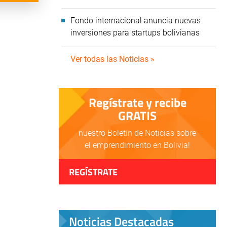
Fondo internacional anuncia nuevas
inversiones para startups bolivianas
Ver todas las Noticias »
Regístrate y recibe
GRATIS
nuestro Boletín de Noticias sobre
el emprendimiento en Bolivia!
REGÍSTRATE
Noticias Destacadas