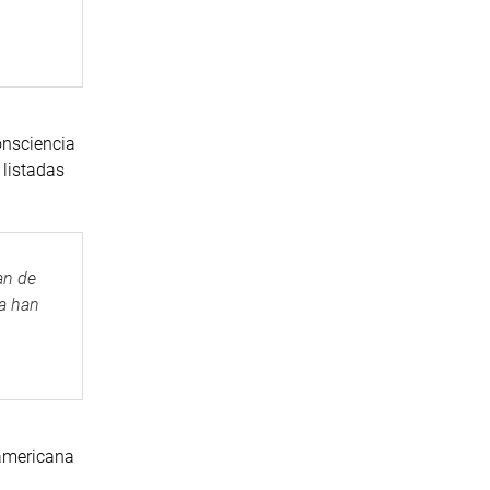
onsciencia
 listadas
an de
a han
oamericana