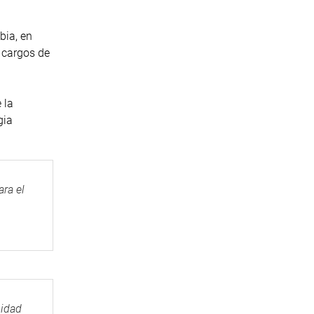
bia, en
 cargos de
 la
gia
ra el
sidad