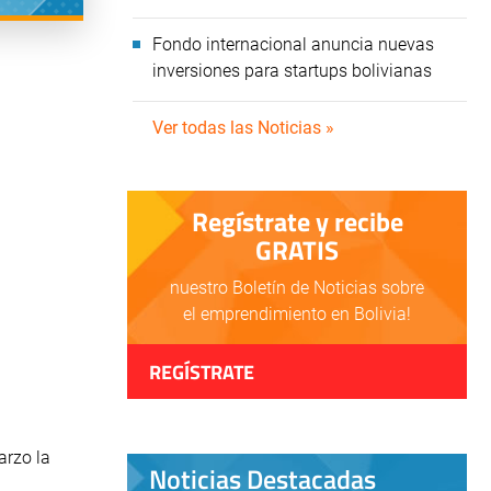
Fondo internacional anuncia nuevas
inversiones para startups bolivianas
Ver todas las Noticias »
Regístrate y recibe
GRATIS
nuestro Boletín de Noticias sobre
el emprendimiento en Bolivia!
REGÍSTRATE
arzo la
Noticias Destacadas