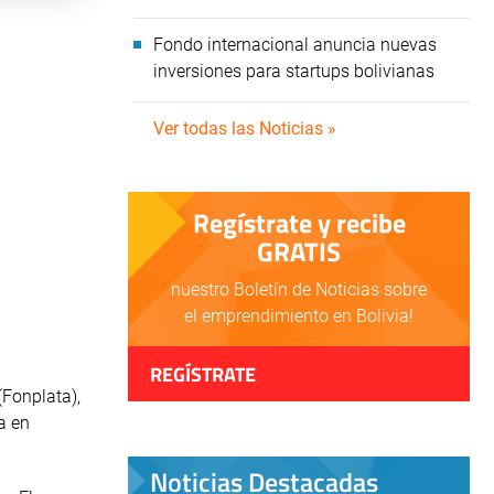
Fondo internacional anuncia nuevas
inversiones para startups bolivianas
Ver todas las Noticias »
Regístrate y recibe
GRATIS
nuestro Boletín de Noticias sobre
el emprendimiento en Bolivia!
REGÍSTRATE
(Fonplata),
a en
Noticias Destacadas