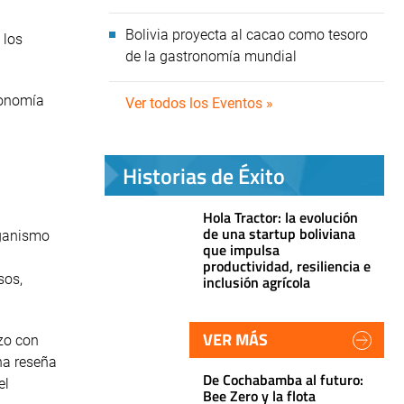
Bolivia proyecta al cacao como tesoro
 los
de la gastronomía mundial
conomía
Ver todos los Eventos »
Historias de Éxito
Hola Tractor: la evolución
de una startup boliviana
rganismo
que impulsa
productividad, resiliencia e
sos,
inclusión agrícola
VER MÁS
zo con
na reseña
De Cochabamba al futuro:
el
Bee Zero y la flota