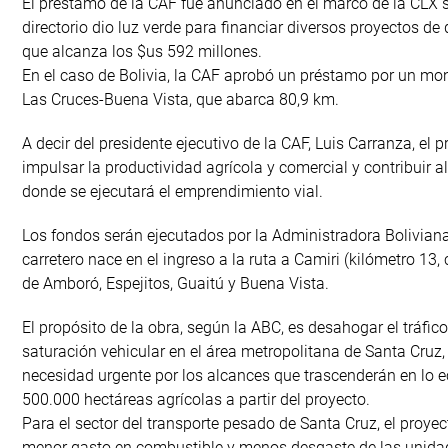
El préstamo de la CAF fue anunciado en el marco de la CLX ses
directorio dio luz verde para financiar diversos proyectos de
que alcanza los $us 592 millones.
En el caso de Bolivia, la CAF aprobó un préstamo por un mon
Las Cruces-Buena Vista, que abarca 80,9 km.
A decir del presidente ejecutivo de la CAF, Luis Carranza, el p
impulsar la productividad agrícola y comercial y contribuir 
donde se ejecutará el emprendimiento vial.
Los fondos serán ejecutados por la Administradora Boliviana 
carretero nace en el ingreso a la ruta a Camiri (kilómetro 13
de Amboró, Espejitos, Guaitú y Buena Vista.
El propósito de la obra, según la ABC, es desahogar el tráfic
saturación vehicular en el área metropolitana de Santa Cruz
necesidad urgente por los alcances que trascenderán en lo ec
500.000 hectáreas agrícolas a partir del proyecto.
Para el sector del transporte pesado de Santa Cruz, el proye
menor gasto en combustible y menos desgaste de las unidad