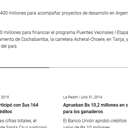
 400 millones para acompañar proyectos de desarrollo en Argenti
00 millones para financiar el programa Puentes Vecinales I Etapa
tamento de Cochabamba, la carretera Acheral-Choere, en Tarija; 
del país.
8, 2015
La Razón / julio 31, 2014
rticipó con $us 164
Aprueban Bs 10,2 millones en c
éditos
para los ganaderos
s cifras totales, el
El Banco Unión aprobó créditos 
e Santa Cruz participó...
valor de Bs 10 millones...