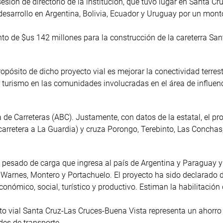
ión de directorio de la institución, que tuvo lugar en Santa Cru
 desarrollo en Argentina, Bolivia, Ecuador y Uruguay por un mont
to de $us 142 millones para la construcción de la careterra San
ropósito de dicho proyecto vial es mejorar la conectividad terrest
al turismo en las comunidades involucradas en el área de influen
de Carreteras (ABC). Justamente, con datos de la estatal, el pr
, carretera a La Guardia) y cruza Porongo, Terebinto, Las Conchas
o pesado de carga que ingresa al país de Argentina y Paraguay y 
, Warnes, Montero y Portachuelo. El proyecto ha sido declarado 
onómico, social, turístico y productivo. Estiman la habilitación
cto vial Santa Cruz-Las Cruces-Buena Vista representa un ahorro
es de transporte.