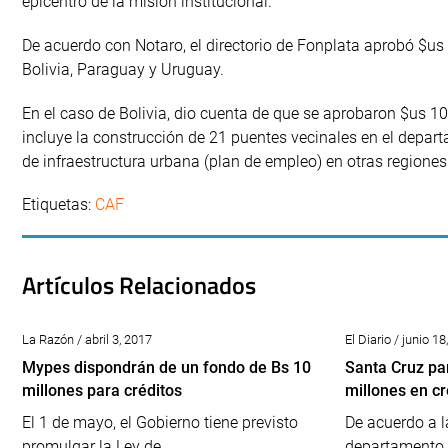
epicentro de la misión institucional.
De acuerdo con Notaro, el directorio de Fonplata aprobó $us
Bolivia, Paraguay y Uruguay.
En el caso de Bolivia, dio cuenta de que se aprobaron $us 1
incluye la construcción de 21 puentes vecinales en el depar
de infraestructura urbana (plan de empleo) en otras regiones 
Etiquetas:
CAF
Artículos Relacionados
La Razón / abril 3, 2017
El Diario / junio 1
Mypes dispondrán de un fondo de Bs 10
Santa Cruz pa
millones para créditos
millones en cr
El 1 de mayo, el Gobierno tiene previsto
De acuerdo a la
promulgar la Ley de...
departamento d