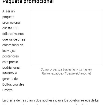
Paquete promocional
Al ser un
paquete
promocional,
cuesta 100
dólares menos
que los de otras
empresas y en
los viajes
posteriores
este precio
podría variar,
Boltur organiza travesías y visitas en
informó la
Rurrenabaque./ Fuente eldiario.net
gerente de
Boltur, Lourdes
Omoya.
La oferta de tres días y dos noches incluye los boletos aéreos de La