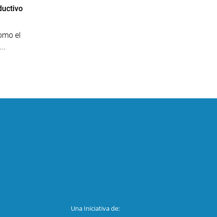
ductivo
omo el
..
Una Iniciativa de: