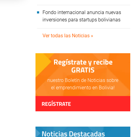
Fondo internacional anuncia nuevas
inversiones para startups bolivianas
Ver todas las Noticias »
Regístrate y recibe
GRATIS
nuestro Boletín de Noticias sobre
el emprendimiento en Bolivia!
REGÍSTRATE
Noticias Destacadas