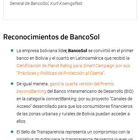
General de BancoSol, Kurt Koenigsfest.
Reconocimientos de BancoSol
La empresa boliviana líde
r, BancoSol
se convirtió en el primer
banco en Bolivia y el cuarto en Latinoamérica que recibió la
Certificación de
Planet Rating
para
Smart Campaign
por sus
“Prácticas y Políticas de Protección al Cliente”
.
De igual manera,
ganó la cuarta versión del Premio
beyondBanking
del Banco Interamericano de Desarrollo (BID)
en la categoría
connectBanking
, por su proyecto “Canales de
Acceso” desarrollado para que los consumidores financieros
de las zonas urbanas y rurales de Bolivia puedan acceder a
ellos.
El Sello de Transparencia representa un compromiso con la
iniciativa mundial para la transparencia de precios que es un