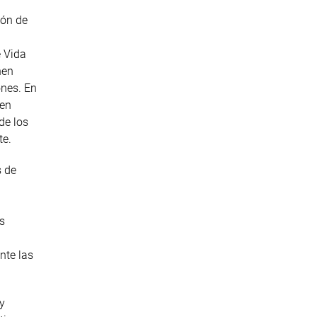
ión de
e Vida
nen
ones. En
men
de los
te.
s de
s
nte las
y