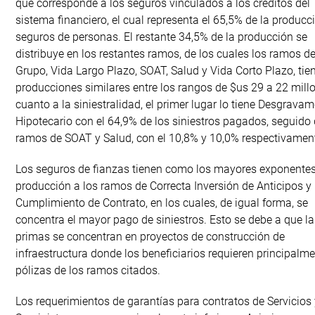
que corresponde a los seguros vinculados a los créditos del
sistema financiero, el cual representa el 65,5% de la producc
seguros de personas. El restante 34,5% de la producción se
distribuye en los restantes ramos, de los cuales los ramos d
Grupo, Vida Largo Plazo, SOAT, Salud y Vida Corto Plazo, tie
producciones similares entre los rangos de $us 29 a 22 mill
cuanto a la siniestralidad, el primer lugar lo tiene Desgrava
Hipotecario con el 64,9% de los siniestros pagados, seguido 
ramos de SOAT y Salud, con el 10,8% y 10,0% respectivamen
Los seguros de fianzas tienen como los mayores exponente
producción a los ramos de Correcta Inversión de Anticipos y
Cumplimiento de Contrato, en los cuales, de igual forma, se
concentra el mayor pago de siniestros. Esto se debe a que la
primas se concentran en proyectos de construcción de
infraestructura donde los beneficiarios requieren principalme
pólizas de los ramos citados.
Los requerimientos de garantías para contratos de Servicios 