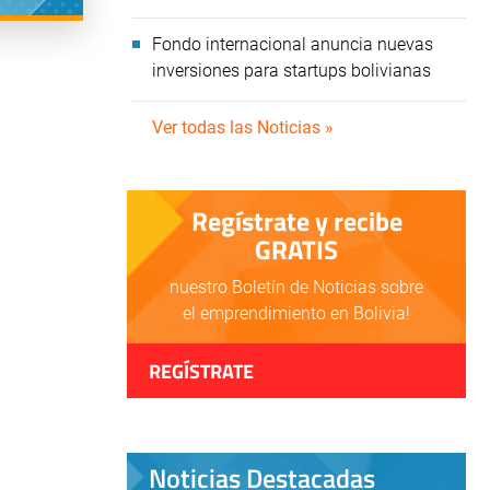
Fondo internacional anuncia nuevas
inversiones para startups bolivianas
Ver todas las Noticias »
Regístrate y recibe
GRATIS
nuestro Boletín de Noticias sobre
el emprendimiento en Bolivia!
REGÍSTRATE
Noticias Destacadas