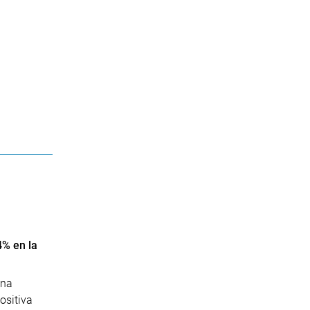
4% en la
ana
ositiva