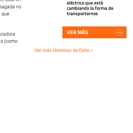
eléctrica que está
 pagada no
cambiando la forma de
transportarnos
, que
VER MÁS
guradora
nas (como
Ver más Historias de Éxito »