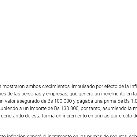
s mostraron ambos crecimientos, impulsado por efecto de la infl
ienes de las personas y empresas, que generó un incremento en l
 un valor asegurado de Bs 100.000 y pagaba una prima de Bs 1.0
lo subiendo a un importe de Bs 130.000, por tanto, asumiendo la 
0, generando de esta forma un incremento en primas por efecto d
to inflación generó el incremento en las primas de seguros, sob