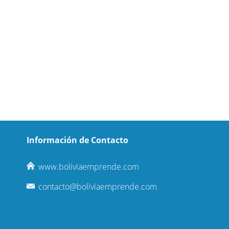
Información de Contacto
www.boliviaemprende.com
contacto@boliviaemprende.com