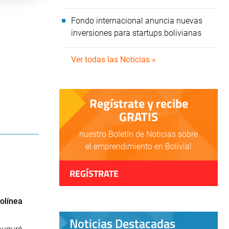
Fondo internacional anuncia nuevas
inversiones para startups bolivianas
Ver todas las Noticias »
Regístrate y recibe
GRATIS
nuestro Boletín de Noticias sobre
el emprendimiento en Bolivia!
REGÍSTRATE
olínea
Noticias Destacadas