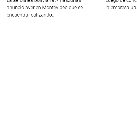
La aerolínea boliviana Amaszonas
Luego de concr
anunció ayer en Montevideo que se
la empresa uru
encuentra realizando...