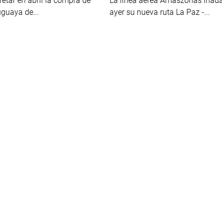
etar en abril la compra de
La línea aérea Amaszonas inau
guaya de...
ayer su nueva ruta La Paz -...