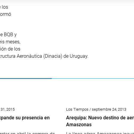
 los
nformó
de BQB y
eis meses,
ión de los
structura Aeronáutica (Dinacia) de Uruguay.
 31, 2015
Los Tiempos / septiembre 24, 2013
pande su presencia en
Arequipa: Nuevo destino de aer
a
Amaszonas