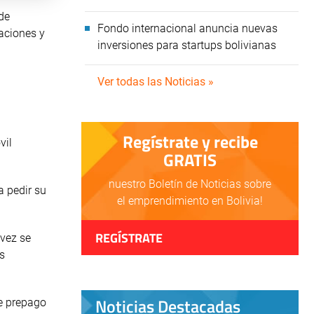
de
Fondo internacional anuncia nuevas
caciones y
inversiones para startups bolivianas
Ver todas las Noticias »
Regístrate y recibe
vil
GRATIS
nuestro Boletín de Noticias sobre
a pedir su
el emprendimiento en Bolivia!
REGÍSTRATE
 vez se
s
Noticias Destacadas
te prepago