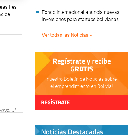
ras tres
Fondo internacional anuncia nuevas
ad de
inversiones para startups bolivianas
Ver todas las Noticias »
Regístrate y recibe
GRATIS
nuestro Boletín de Noticias sobre
el emprendimiento en Bolivia!
REGÍSTRATE
cruz./ El
Noticias Destacadas