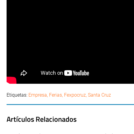
Etiquetas:
Empresa
,
Ferias
,
Fexpocruz
,
Santa Cruz
Artículos Relacionados