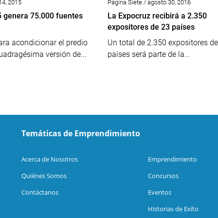
14, 2015
Página Siete / agosto 30, 2016
 genera 75.000 fuentes
La Expocruz recibirá a 2.350
expositores de 23 países
ara acondicionar el predio
Un total de 2.350 expositores d
 cuadragésima versión de...
países será parte de la...
Temáticas de Emprendimiento
Acerca de Nosotros
Emprendimiento
Quiénes Somos
Concursos
Contáctanos
Eventos
Historias de Exíto