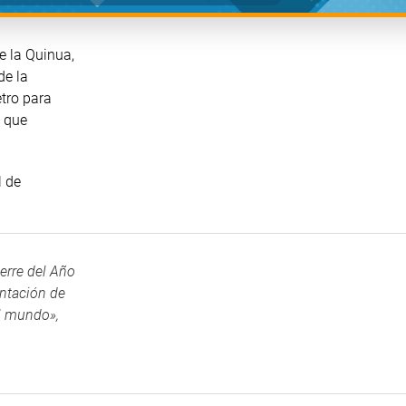
e la Quinua,
de la
tro para
n que
l de
erre del Año
entación de
el mundo»,