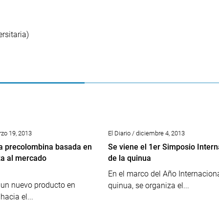
rsitaria)
rzo 19, 2013
El Diario / diciembre 4, 2013
ta precolombina basada en
Se viene el 1er Simposio Intern
za al mercado
de la quinua
En el marco del Año Internaciona
 un nuevo producto en
quinua, se organiza el...
acia el...