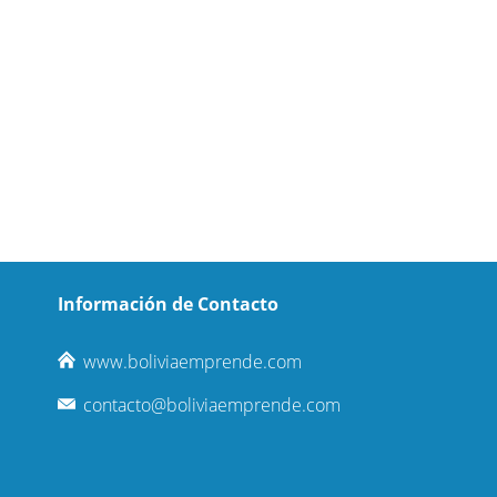
Información de Contacto
www.boliviaemprende.com
contacto@boliviaemprende.com