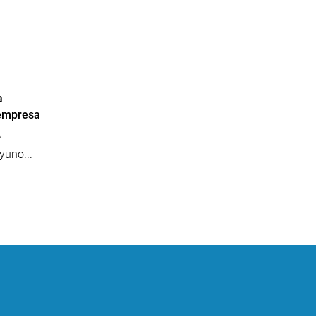
a
 empresa
e
yuno...