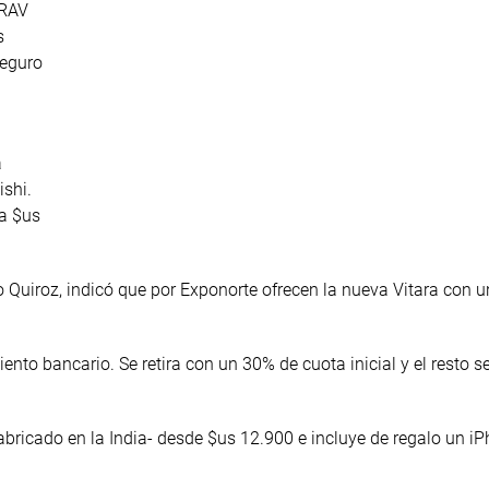
 RAV
s
seguro
a
ishi.
ta $us
 Quiroz, indicó que por Exponorte ofrecen la nueva Vitara con u
ento bancario. Se retira con un 30% de cuota inicial y el resto 
fabricado en la India- desde $us 12.900 e incluye de regalo un iP