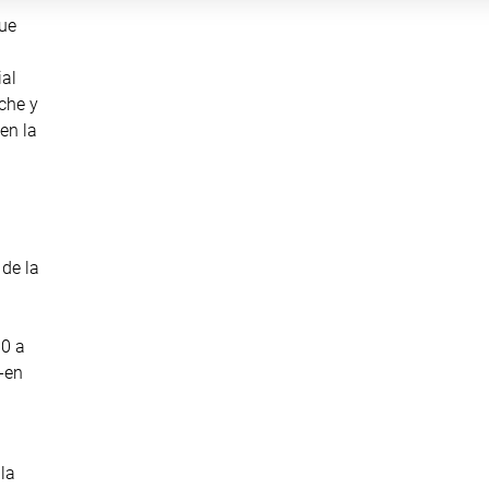
que
ial
che y
en la
 de la
00 a
-en
la