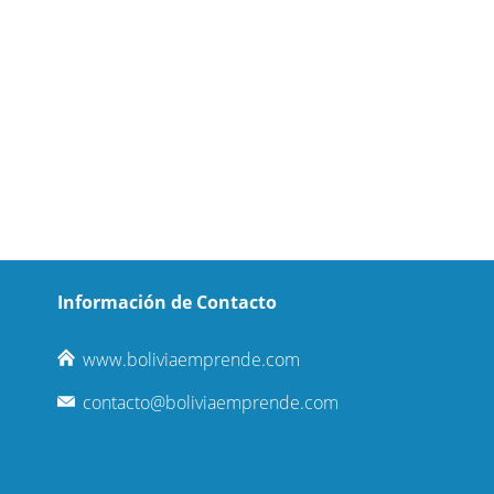
Información de Contacto
www.boliviaemprende.com
contacto@boliviaemprende.com