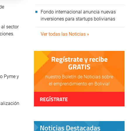
de
Fondo internacional anuncia nuevas
inversiones para startups bolivianas
al sector
ciones.
Ver todas las Noticias »
Regístrate y recibe
GRATIS
cro Pyme y
nuestro Boletín de Noticias sobre
el emprendimiento en Bolivia!
REGÍSTRATE
ialización
Noticias Destacadas