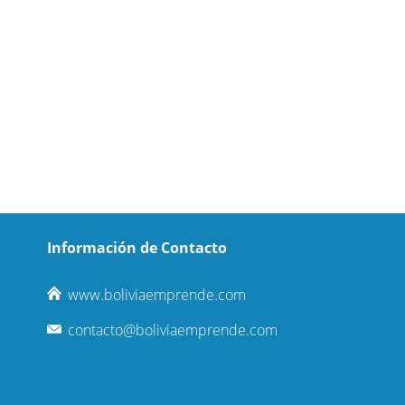
Información de Contacto
www.boliviaemprende.com
contacto@boliviaemprende.com