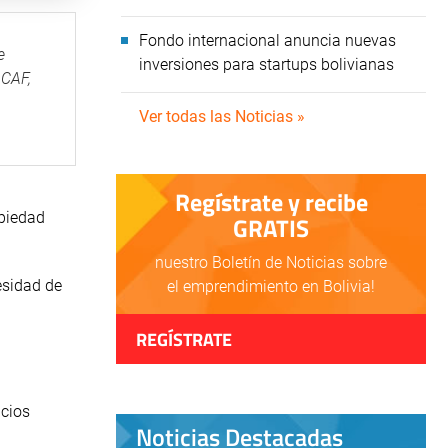
Fondo internacional anuncia nuevas
e
inversiones para startups bolivianas
 CAF,
Ver todas las Noticias »
Regístrate y recibe
opiedad
GRATIS
nuestro Boletín de Noticias sobre
esidad de
el emprendimiento en Bolivia!
REGÍSTRATE
icios
Noticias Destacadas